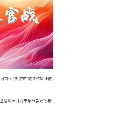
日首个“燕尾式”隧道竺家庄隧
也是截至目前宁象线贯通的最